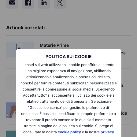
Articoli correlati
Materie Prime
Come fare trading sul petrolio greggio: una
POLITICA SUI COOKIE
guida rapida
I nostri siti web utilizzano i cookie per offrire all'utente
una migliore esperienza di navigazione, abilitando,
ottimizzando e analizzando le operazioni del sito,
Materie Prime
nonché per fornire contenuti pubblicitari personalizzati e
Come negoziare il rame: una guida rapida
consentire la connessione ai social media. Scegliendo
"Accetta tutto" si acconsente all'utilizzo dei cookie e al
relativo trattamento dei dati personali. Selezionare
Materie Prime
"Gestisci consenso" per gestire le preferenze di
Come fare trading sull’oro: una guida rapida
consenso. È possibile modificare le proprie preferenze o
revocare il proprio consenso in qualsiasi momento
tramite la pagina della politica sui cookie. Si prega di
consultare la nostra
cookie policy
e la nostra
privacy
Materie Prime