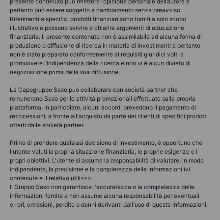
presente contenuto può riflettere l’opinione personale dell’autore e
pertanto può essere soggetto a cambiamento senza preavviso.
Riferimenti a specifici prodotti finanziari sono forniti a solo scopo
illustrativo e possono servire a chiarire argomenti di educazione
finanziaria. Il presente contenuto non è assimilabile ad alcuna forma di
produzione o diffusione di ricerca in materia di investimenti e pertanto
non è stato preparato conformemente ai requisiti giuridici volti a
promuovere l’indipendenza della ricerca e non vi è alcun divieto di
negoziazione prima della sua diffusione.
La Capogruppo Saxo può collaborare con società partner che
remunerano Saxo per le attività promozionali effettuate sulla propria
piattaforma. In particolare, alcuni accordi prevedono il pagamento di
retrocessioni, a fronte all'acquisto da parte dei clienti di specifici prodotti
offerti dalle società partner.
Prima di prendere qualsiasi decisione di investimento, è opportuno che
l'utente valuti la propria situazione finanziaria, le proprie esigenze e i
propri obiettivi. L'utente si assume la responsabilità di valutare, in modo
indipendente, la precisione e la completezza delle informazioni ivi
contenute e il relativo utilizzo.
Il Gruppo Saxo non garantisce l'accuratezza o la completezza delle
informazioni fornite e non assume alcuna responsabilità per eventuali
errori, omissioni, perdite o danni derivanti dall'uso di queste informazioni.