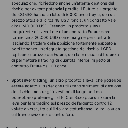
speculazione, richiedono anche un’attenta gestione del
rischio per evitare potenziali perdite. I Future sull’argento
del COMEX hanno un lotto di 5.000 once troy e, con un
prezzo attuale di circa
4
8 USD l’oncia, un contratto vale
circa
2
40.000 USD. Essendo un prodotto a leva,
l’acquirente o il venditore di un contratto Future deve
fornire circa
2
0
.000 USD come margine per contratto,
lasciando il titolare della posizione fortemente esposto a
perdite senza un’adeguata gestione del rischio. I CFD
replicano il prezzo dei Future, con la principale differenza
di permettere il trading di quantità inferiori rispetto al
contratto Future da
100
once.
Spot silver trading:
un altro prodotto a leva, che potrebbe
essere adatto ai trader che utilizzano strumenti di gestione
del rischio, mentre gli investitori di lungo periodo
potrebbero preferire gli ETF. Con Saxo puoi utilizzare la
leva per fare trading sul prezzo dell’argento contro 12
valute diverse, tra cui il dollaro statunitense, l’euro, lo yuan
e il franco svizzero, e contro l’oro.