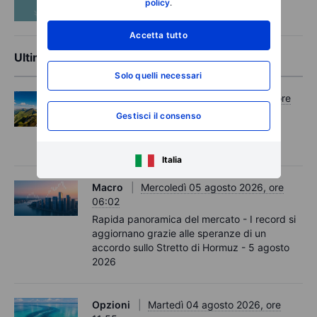
policy
.
Come fare trading sul grano
Accetta tutto
Ultime analisi di mercato
Solo quelli necessari
Opzioni
Mercoledì 05 agosto 2026, ore
11:30
Gestisci il consenso
Options Brief - I record si estendono,
aumentano le coperture – 5 agosto 2026
Italia
Macro
Mercoledì 05 agosto 2026, ore
06:02
Rapida panoramica del mercato - I record si
aggiornano grazie alle speranze di un
accordo sullo Stretto di Hormuz - 5 agosto
2026
Opzioni
Martedì 04 agosto 2026, ore