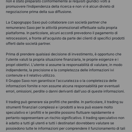
non è stato preparato conformemente ai requisiti giuridici volti a
promuovere l’indipendenza della ricerca e non vi è alcun divieto di
negoziazione prima della sua diffusione.
La Capogruppo Saxo può collaborare con società partner che
remunerano Saxo per le attività promozionali effettuate sulla propria
piattaforma. In particolare, alcuni accordi prevedono il pagamento di
retrocessioni, a fronte all'acquisto da parte dei clienti di specifici prodotti
offerti dalle società partner.
Prima di prendere qualsiasi decisione di investimento, è opportuno che
l'utente valuti la propria situazione finanziaria, le proprie esigenze e i
propri obiettivi. L'utente si assume la responsabilità di valutare, in modo
indipendente, la precisione e la completezza delle informazioni ivi
contenute e il relativo utilizzo.
Il Gruppo Saxo non garantisce l'accuratezza o la completezza delle
informazioni fornite e non assume alcuna responsabilità per eventuali
errori, omissioni, perdite o danni derivanti dall'uso di queste informazioni.
Il trading può generare sia profitti che perdite. In particolare, il trading su
strumenti finanziari complessi e i prodotti a leva può essere molto
speculativo e i profitti e le perdite possono fluttuare rapidamente e
pertanto rappresentare un rischio significativo. Il trading speculativo non
è adatto a tutti gli utenti e tutti i destinatari dovrebbero valutare se
possiedono tutte le informazioni per comprendere il funzionamento di tali