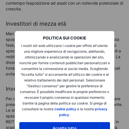
contempo l’esposizione ad asset con un notevole potenziale di
crescita.
Investitori di mezza età
Man mano
l’età
de
gli investitori
avanza
, l’attenzione si
può
POLITICA SUI COOKIE
sposta
re
verso un equilibrio tra crescita e stabilità. In questa
fase, può risultare utile ridurre l’esposizione verso asset più
I nostri siti web utilizzano i cookie per offrire all'utente
speculativi aumentando al contempo gli investimenti in titoli a
una migliore esperienza di navigazione, abilitando,
reddito, come azioni che pagano dividendi o obbligazioni. La
ottimizzando e analizzando le operazioni del sito,
diversificazione geografica e quella settoriale diventano
nonché per fornire contenuti pubblicitari personalizzati e
fondamentali, così da beneficiare
dei trend economici globali
consentire la connessione ai social media. Scegliendo
evitando al contempo una volatilità eccessiva.
"Accetta tutto" si acconsente all'utilizzo dei cookie e al
relativo trattamento dei dati personali. Selezionare
"Gestisci consenso" per gestire le preferenze di
Investitori orientati al pensionamento
consenso. È possibile modificare le proprie preferenze o
revocare il proprio consenso in qualsiasi momento
Per chi è prossimo o già in pensione, la priorità
può
diventa
re
tramite la pagina della politica sui cookie. Si prega di
preservare il capitale e generare un flusso di entrate costante.
consultare la nostra
cookie policy
e la nostra
privacy
Le strategie di diversificazione avanzata in questa fase
policy
.
spesso includono una selezione più ampia di obbligazioni,
REIT (Real Estate Investment Trust) o altri strumenti stabili in
grado di produrre reddito. Integrare asset a bassa volatilità,
Accetta tutto