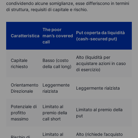
condividendo alcune somiglianze, esse differiscono in termini
di struttura, requisiti di capitale e rischio.
The poor
Put coperta da liquidità
Caratteristica
man’s covered
(cash-secured put)
call
Alto (liquidità per
Capitale
Basso (costo
acquistare azioni in caso
richiesto
della call long)
di esercizio)
Orientamento
Leggermente
Leggermente rialzista
Direzionale
rialzista
Potenziale di
Limitato al
Limitato al premio della
profitto
premio della
put
massimo
call short
Limitato al
Alto (richiede l’acquisto
Rischio di