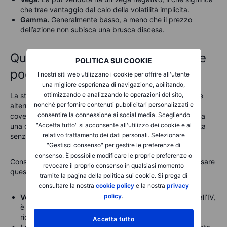
che trae vantaggio dal calo della volatilità implicita.
Gamma.
Generalmente basso, a meno che il prezzo
dell’azione non subisca una brusca discesa.
Quando utilizzare la strategia The
POLITICA SUI COOKIE
poor man’s covered call
I nostri siti web utilizzano i cookie per offrire all'utente
una migliore esperienza di navigazione, abilitando,
ottimizzando e analizzando le operazioni del sito,
La strategia The poor man’s covered call è un’interessante
nonché per fornire contenuti pubblicitari personalizzati e
alternativa per i trader che desiderano i vantaggi di una
consentire la connessione ai social media. Scegliendo
covered call ma con requisiti di capitale inferiori. Rispetto a
"Accetta tutto" si acconsente all'utilizzo dei cookie e al
una cash-secured put, offre una simile esposizione rialzista
relativo trattamento dei dati personali. Selezionare
senza l’obbligo di acquistare l’azione.
"Gestisci consenso" per gestire le preferenze di
consenso. È possibile modificare le proprie preferenze o
Considerazioni chiave da valutare prima per valutare se usare
revocare il proprio consenso in qualsiasi momento
questa strategia:
tramite la pagina della politica sui cookie. Si prega di
consultare la nostra
cookie policy
e la nostra
privacy
policy
.
Volatilità implicita (IV).
Poiché la call long è sensibile all’IV,
è preferibile entrare in posizione quando l’IV è bassa,
riducendo così il costo dell’opzione.
Accetta tutto