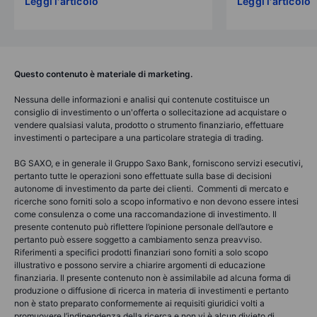
Leggi l'articolo
Leggi l'articolo
Questo contenuto è materiale di marketing.
Nessuna delle informazioni e analisi qui contenute costituisce un
consiglio di investimento o un'offerta o sollecitazione ad acquistare o
vendere qualsiasi valuta, prodotto o strumento finanziario, effettuare
investimenti o partecipare a una particolare strategia di trading.
BG SAXO, e in generale il Gruppo Saxo Bank, forniscono servizi esecutivi,
pertanto tutte le operazioni sono effettuate sulla base di decisioni
autonome di investimento da parte dei clienti. Commenti di mercato e
ricerche sono forniti solo a scopo informativo e non devono essere intesi
come consulenza o come una raccomandazione di investimento. Il
presente contenuto può riflettere l’opinione personale dell’autore e
pertanto può essere soggetto a cambiamento senza preavviso.
Riferimenti a specifici prodotti finanziari sono forniti a solo scopo
illustrativo e possono servire a chiarire argomenti di educazione
finanziaria. Il presente contenuto non è assimilabile ad alcuna forma di
produzione o diffusione di ricerca in materia di investimenti e pertanto
non è stato preparato conformemente ai requisiti giuridici volti a
promuovere l’indipendenza della ricerca e non vi è alcun divieto di