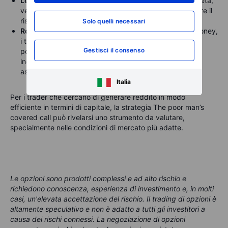
Le greche delle opzioni.
Comprendere come delta, theta,
vega e gamma influiscano sulla posizione aiuta a gestire il
rischio e a ottimizzare i rendimenti.
Solo quelli necessari
Rolling della call short.
Se la call short entra in-the-money,
i trader potrebbero dover effettuare il rolling della
Gestisci il consenso
posizione a una scadenza successiva per continuare a
incassare premi, gestendo al contempo il rischio di
assegnazione.
Italia
Per i trader che cercano di generare reddito in modo
efficiente in termini di capitale, la strategia The poor man’s
covered call può rivelarsi uno strumento da valutare,
specialmente nelle condizioni di mercato più adatte.
Le opzioni sono prodotti complessi e ad alto rischio e
richiedono conoscenza, esperienza di investimento e, in molti
casi, un'elevata accettazione del rischio. Il trading di opzioni è
altamente speculativo e non è adatto a tutti gli investitori a
causa dei rischi connessi. La negoziazione di opzioni