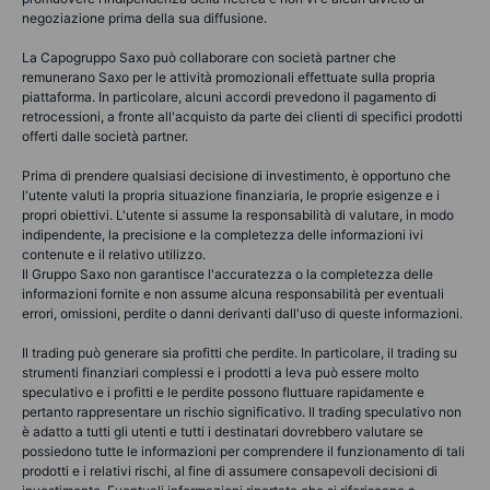
negoziazione prima della sua diffusione.
La Capogruppo Saxo può collaborare con società partner che
remunerano Saxo per le attività promozionali effettuate sulla propria
piattaforma. In particolare, alcuni accordi prevedono il pagamento di
retrocessioni, a fronte all'acquisto da parte dei clienti di specifici prodotti
offerti dalle società partner.
Prima di prendere qualsiasi decisione di investimento, è opportuno che
l'utente valuti la propria situazione finanziaria, le proprie esigenze e i
propri obiettivi. L'utente si assume la responsabilità di valutare, in modo
indipendente, la precisione e la completezza delle informazioni ivi
contenute e il relativo utilizzo.
Il Gruppo Saxo non garantisce l'accuratezza o la completezza delle
informazioni fornite e non assume alcuna responsabilità per eventuali
errori, omissioni, perdite o danni derivanti dall'uso di queste informazioni.
Il trading può generare sia profitti che perdite. In particolare, il trading su
strumenti finanziari complessi e i prodotti a leva può essere molto
speculativo e i profitti e le perdite possono fluttuare rapidamente e
pertanto rappresentare un rischio significativo. Il trading speculativo non
è adatto a tutti gli utenti e tutti i destinatari dovrebbero valutare se
possiedono tutte le informazioni per comprendere il funzionamento di tali
prodotti e i relativi rischi, al fine di assumere consapevoli decisioni di