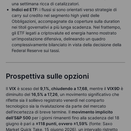
una settimana ricca di catalizzatori.
Indici ed ETF:
i flussi si sono orientati verso strategie di
carry sul credito nel segmento high yield delle
Obbligazioni, accompagnate da coperture sulla duration
nei titoli governativi a più lunga scadenza. Nel frattempo,
gli ETF legati a criptovalute ed energia hanno mostrato
un’impostazione difensiva, delineando un quadro
complessivamente bilanciato in vista della decisione della
Federal Reserve sui tassi.
Prospettiva sulle opzioni
Il
VIX
è sceso del
9,1%, chiudendo a 17,68
, mentre il
VIX9D
è
diminuito del
16,5% a 17,26
, un movimento significativo che
riflette sia il sollievo registrato venerdì nel comparto
tecnologico sia la rivalutazione da parte del mercato
dell’incertezza di breve termine. Il
movimento implicito
dell’S&P 500
per i giorni rimanenti fino alla scadenza del 18
giugno è pari a
±118 punti, ovvero ±1,59%
(fonte: Saxo
Market Quick Take, 15 giugno 2026), un intervallo ristretto