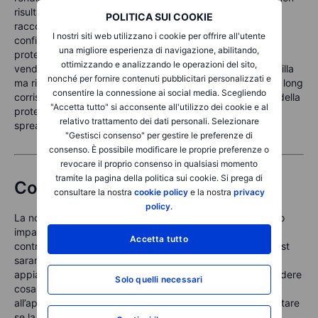
risulta inferiore. Esempio puramente illustrativo e non una
POLITICA SUI COOKIE
raccomandazione operativa. A nostro avviso, l’attuale
I nostri siti web utilizzano i cookie per offrire all'utente
configurazione appare più favorevole all’acquisto di
una migliore esperienza di navigazione, abilitando,
protezione ribassista prima di questi catalizzatori che alla
ottimizzando e analizzando le operazioni del sito,
vendita di premi in una settimana apparentemente tranquilla
nonché per fornire contenuti pubblicitari personalizzati e
ma ricca di eventi. La perdita massima su uno spread put long
consentire la connessione ai social media. Scegliendo
corrisponde al premio netto pagato, ossia al costo totale della
"Accetta tutto" si acconsente all'utilizzo dei cookie e al
protezione nel caso in cui i mercati continuino a salire e lo
relativo trattamento dei dati personali. Selezionare
spread scada senza essere esercitato.
"Gestisci consenso" per gestire le preferenze di
consenso. È possibile modificare le proprie preferenze o
revocare il proprio consenso in qualsiasi momento
tramite la pagina della politica sui cookie. Si prega di
Conclusioni
consultare la nostra
cookie policy
e la nostra
privacy
policy
.
La notizia relativa all’
accordo con l’Iran
ha già avuto il suo
impatto sui mercati energetici e sugli asset rischiosi nelle
Accetta tutto
contrattazioni notturne. Da questo momento in avanti, i test
saranno più sfumati: verificare se il
contango del VIX
si
appiattirà prima o dopo la
decisione del FOMC
, comprendere
Solo quelli necessari
cosa indicherà il
debutto delle opzioni su SPCX
riguardo
all’appetito per il rischio nei titoli ad alto momentum e valutare
se la
cerimonia ufficiale di firma del 19 giugno
verrà