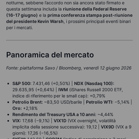
notturne, sebbene l’accordo non sia ancora stato firmato e
questa settimana includa la
riunione della Federal Reserve
(16-17 giugno)
e la
prima conferenza stampa post-riunione
del presidente Kevin Warsh
, i prossimi principali eventi binari
per i mercati.
Panoramica del mercato
Fonte: piattaforma Saxo / Bloomberg, venerdì 12 giugno 2026
S&P 500:
7.431,46 (+0,50%) |
NDX (Nasdaq 100):
29.635,95 (+0,64%) |
IWM
(iShares Russell 2000 ETF,
indice di riferimento per le small cap): +0,79%
Petrolio Brent:
~83,50 USD/barile |
Petrolio WTI:
−5,14% |
Oro:
+2,18%
Rendimento del Treasury USA a 10 anni:
~4,44%
VIX:
17,68 (−9,1%) |
VIX1D
(VIX overnight, volatilità
implicita della sessione successiva): 19,12 |
VIX9D
(VIX a 9
giorni): 17,26 (−16,5%)