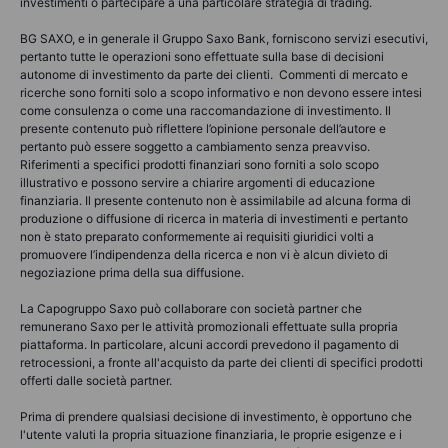
investimenti o partecipare a una particolare strategia di trading.
BG SAXO, e in generale il Gruppo Saxo Bank, forniscono servizi esecutivi,
pertanto tutte le operazioni sono effettuate sulla base di decisioni
autonome di investimento da parte dei clienti. Commenti di mercato e
ricerche sono forniti solo a scopo informativo e non devono essere intesi
come consulenza o come una raccomandazione di investimento. Il
presente contenuto può riflettere l’opinione personale dell’autore e
pertanto può essere soggetto a cambiamento senza preavviso.
Riferimenti a specifici prodotti finanziari sono forniti a solo scopo
illustrativo e possono servire a chiarire argomenti di educazione
finanziaria. Il presente contenuto non è assimilabile ad alcuna forma di
produzione o diffusione di ricerca in materia di investimenti e pertanto
non è stato preparato conformemente ai requisiti giuridici volti a
promuovere l’indipendenza della ricerca e non vi è alcun divieto di
negoziazione prima della sua diffusione.
La Capogruppo Saxo può collaborare con società partner che
remunerano Saxo per le attività promozionali effettuate sulla propria
piattaforma. In particolare, alcuni accordi prevedono il pagamento di
retrocessioni, a fronte all'acquisto da parte dei clienti di specifici prodotti
offerti dalle società partner.
Prima di prendere qualsiasi decisione di investimento, è opportuno che
l'utente valuti la propria situazione finanziaria, le proprie esigenze e i