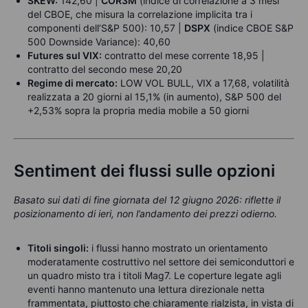
SKEW:
142,60 |
COR3M
(indice di correlazione a 3 mesi
del CBOE, che misura la correlazione implicita tra i
componenti dell’S&P 500): 10,57 |
DSPX
(indice CBOE S&P
500 Downside Variance): 40,60
Futures sul VIX:
contratto del mese corrente 18,95 |
contratto del secondo mese 20,20
Regime di mercato:
LOW VOL BULL, VIX a 17,68, volatilità
realizzata a 20 giorni al 15,1% (in aumento), S&P 500 del
+2,53% sopra la propria media mobile a 50 giorni
Sentiment dei flussi sulle opzioni
Basato sui dati di fine giornata del 12 giugno 2026: riflette il
posizionamento di ieri, non l’andamento dei prezzi odierno.
Titoli singoli:
i flussi hanno mostrato un orientamento
moderatamente costruttivo nel settore dei semiconduttori e
un quadro misto tra i titoli Mag7. Le coperture legate agli
eventi hanno mantenuto una lettura direzionale netta
frammentata, piuttosto che chiaramente rialzista, in vista di