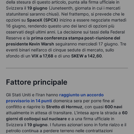
della stesura di questo articolo, punta alla firma ufficiale in
Svizzera il
19 giugno
(Juneteenth, giornata in cui i mercati
statunitensi saranno chiusi). Nel frattempo, si prevede che le
opzioni su
SpaceX (SPCX)
inizino a essere negoziate martedì
16 giugno, rendendo questo uno dei lanci di opzioni più
osservati degli ultimi anni. La decisione sui tassi della Federal
Reserve e la
prima conferenza stampa post-riunione del
presidente Kevin Warsh
seguiranno mercoledì 17 giugno. Tre
eventi binari nell’arco di cinque sedute di mercato, sullo
sfondo di un
VIX a 17,68
e di uno
SKEW a 142,60
.
Fattore principale
Gli Stati Uniti e l’Iran hanno
raggiunto un
accordo
provvisorio in 14 punti
domenica sera per porre fine al
conflitto e riaprire lo
Stretto di Hormuz
, con quasi
600 navi
attualmente in attesa di transitare. L’intesa apre la strada a
60
giorni di colloqui sul nucleare
e a una firma ufficiale in
Svizzera il
19 giugno
. I futures azionari sono in forte rialzo e il
petrolio continua a perdere terreno nelle contrattazioni