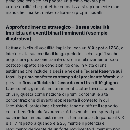
principale consiste nel pagare un premio elevato per
un’opzionalità che potrebbe normalizzarsi rapidamente man
mano che i market maker calibrano i propri modelli.
Approfondimento strategico - Bassa volatilità
implicita ed eventi binari imminenti (esempio
illustrativo)
L’attuale livello di volatilità implicita, con un
VIX spot a 17,68
, è
inferiore alla sua media di lungo periodo, il che significa che
acquistare protezione tramite opzioni è relativamente poco
costoso rispetto alle condizioni tipiche. In vista di una
settimana che include la
decisione della Federal Reserve sui
tassi
, la
prima conferenza stampa del presidente Warsh
e la
prevista
firma ufficiale dell’accordo con l’Iran il 19 giugno
(Juneteenth, giornata in cui i mercati statunitensi saranno
chiusi), questa combinazione di premi contenuti e alta
concentrazione di eventi rappresenta il contesto in cui
l’acquisto di protezione ribassista tende a offrire il rapporto
costo-beneficio più favorevole. Ad esempio, uno spread put
su un indice ampio costa meno in termini assoluti quando il VIX
è a 17 rispetto a quando è a 25, mentre il potenziale
rendimento derivante da un forte movimento di mercato non