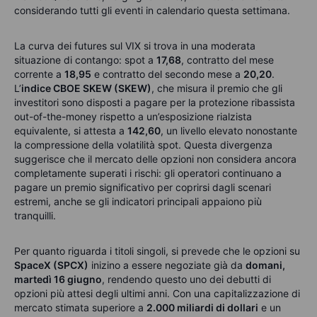
considerando tutti gli eventi in calendario questa settimana.
La curva dei futures sul VIX si trova in una moderata
situazione di contango: spot a
17,68
, contratto del mese
corrente a
18,95
e contratto del secondo mese a
20,20
.
L’
indice CBOE SKEW (SKEW)
, che misura il premio che gli
investitori sono disposti a pagare per la protezione ribassista
out-of-the-money rispetto a un’esposizione rialzista
equivalente, si attesta a
142,60
, un livello elevato nonostante
la compressione della volatilità spot. Questa divergenza
suggerisce che il mercato delle opzioni non considera ancora
completamente superati i rischi: gli operatori continuano a
pagare un premio significativo per coprirsi dagli scenari
estremi, anche se gli indicatori principali appaiono più
tranquilli.
Per quanto riguarda i titoli singoli, si prevede che le opzioni su
SpaceX (SPCX)
inizino a essere negoziate già da
domani,
martedì 16 giugno
, rendendo questo uno dei debutti di
opzioni più attesi degli ultimi anni. Con una capitalizzazione di
mercato stimata superiore a
2.000 miliardi di dollari
e un