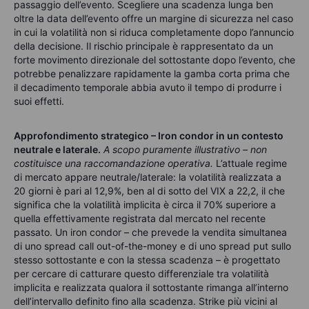
passaggio dell’evento. Scegliere una scadenza lunga ben
oltre la data dell’evento offre un margine di sicurezza nel caso
in cui la volatilità non si riduca completamente dopo l’annuncio
della decisione. Il rischio principale è rappresentato da un
forte movimento direzionale del sottostante dopo l’evento, che
potrebbe penalizzare rapidamente la gamba corta prima che
il decadimento temporale abbia avuto il tempo di produrre i
suoi effetti.
Approfondimento strategico – Iron condor in un contesto
neutrale e laterale.
A scopo puramente illustrativo – non
costituisce una raccomandazione operativa.
L’attuale regime
di mercato appare neutrale/laterale: la volatilità realizzata a
20 giorni è pari al 12,9%, ben al di sotto del VIX a 22,2, il che
significa che la volatilità implicita è circa il 70% superiore a
quella effettivamente registrata dal mercato nel recente
passato. Un iron condor – che prevede la vendita simultanea
di uno spread call out-of-the-money e di uno spread put sullo
stesso sottostante e con la stessa scadenza – è progettato
per cercare di catturare questo differenziale tra volatilità
implicita e realizzata qualora il sottostante rimanga all’interno
dell’intervallo definito fino alla scadenza. Strike più vicini al