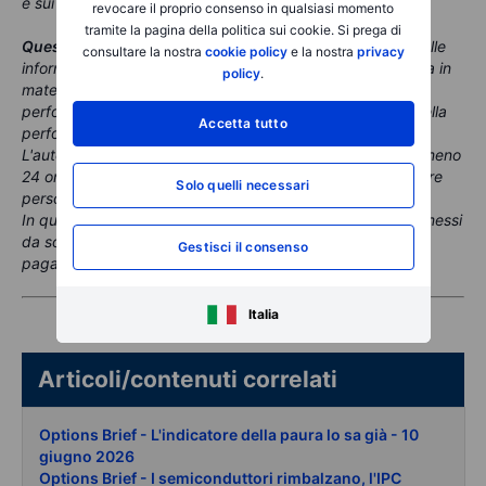
e sui rischi di tali prodotti.
revocare il proprio consenso in qualsiasi momento
tramite la pagina della politica sui cookie. Si prega di
Questo contenuto è materiale di marketing
. Nessuna delle
consultare la nostra
cookie policy
e la nostra
privacy
informazioni e analisi qui contenute costituisce consulenza in
policy
.
materia di investimenti. Il trading comporta rischi e le
performance passate non sono un indicatore affidabile della
Accetta tutto
performance futura.
L'autore di questo contenuto è obbligato ad attendere almeno
24 ore dal momento della pubblicazione prima di negoziare
Solo quelli necessari
personalmente gli strumenti menzionati.
In questo contenuto potrebbero essere citati strumenti emessi
da società partner, dalle quali la Capogruppo Saxo riceve
Gestisci il consenso
pagamenti o retrocessioni.
Italia
Articoli/contenuti correlati
Options Brief - L'indicatore della paura lo sa già - 10
giugno 2026
Options Brief - I semiconduttori rimbalzano, l'IPC