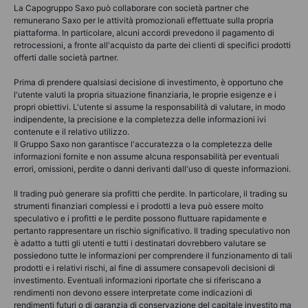
La Capogruppo Saxo può collaborare con società partner che
remunerano Saxo per le attività promozionali effettuate sulla propria
piattaforma. In particolare, alcuni accordi prevedono il pagamento di
retrocessioni, a fronte all'acquisto da parte dei clienti di specifici prodotti
offerti dalle società partner.
Prima di prendere qualsiasi decisione di investimento, è opportuno che
l'utente valuti la propria situazione finanziaria, le proprie esigenze e i
propri obiettivi. L'utente si assume la responsabilità di valutare, in modo
indipendente, la precisione e la completezza delle informazioni ivi
contenute e il relativo utilizzo.
Il Gruppo Saxo non garantisce l'accuratezza o la completezza delle
informazioni fornite e non assume alcuna responsabilità per eventuali
errori, omissioni, perdite o danni derivanti dall'uso di queste informazioni.
Il trading può generare sia profitti che perdite. In particolare, il trading su
strumenti finanziari complessi e i prodotti a leva può essere molto
speculativo e i profitti e le perdite possono fluttuare rapidamente e
pertanto rappresentare un rischio significativo. Il trading speculativo non
è adatto a tutti gli utenti e tutti i destinatari dovrebbero valutare se
possiedono tutte le informazioni per comprendere il funzionamento di tali
prodotti e i relativi rischi, al fine di assumere consapevoli decisioni di
investimento. Eventuali informazioni riportate che si riferiscano a
rendimenti non devono essere interpretate come indicazioni di
rendimenti futuri o di garanzia di conservazione del capitale investito ma