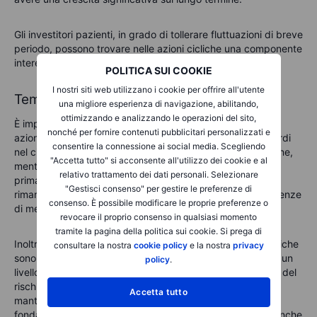
Gli investitori pazienti, in grado di tollerare fluttuazioni di breve
periodo, possono trovare nelle azioni cicliche una componente
interessante della propria strategia d’investimento.
POLITICA SUI COOKIE
I nostri siti web utilizzano i cookie per offrire all'utente
Tempismo e considerazioni sul rischio
una migliore esperienza di navigazione, abilitando,
ottimizzando e analizzando le operazioni del sito,
È importante notare che il tempismo degli investimenti in
nonché per fornire contenuti pubblicitari personalizzati e
azioni cicliche è un fattore rilevante. Acquistare troppo tardi
consentire la connessione ai social media. Scegliendo
nel ciclo economico può esporre al rischio di una recessione,
"Accetta tutto" si acconsente all'utilizzo dei cookie e al
mentre comprare troppo presto può far aspettare a lungo
relativo trattamento dei dati personali. Selezionare
prima di vedere rendimenti. Di conseguenza, è essenziale
"Gestisci consenso" per gestire le preferenze di
rimanere aggiornati sugli indicatori economici e sulle tendenze
consenso. È possibile modificare le proprie preferenze o
di mercato.
revocare il proprio consenso in qualsiasi momento
tramite la pagina della politica sui cookie. Si prega di
Inoltre, a causa della loro intrinseca volatilità, le azioni cicliche
consultare la nostra
cookie policy
e la nostra
privacy
sono spesso più adatte a investitori disposti a sopportare un
policy
.
livello di rischio maggiore. Strategie adeguate di gestione del
rischio, come l’impostazione di ordini stop-loss e il
Accetta tutto
mantenimento di un portafoglio diversificato, sono
fondamentali per mitigare le perdite potenziali. Ricorda, anche