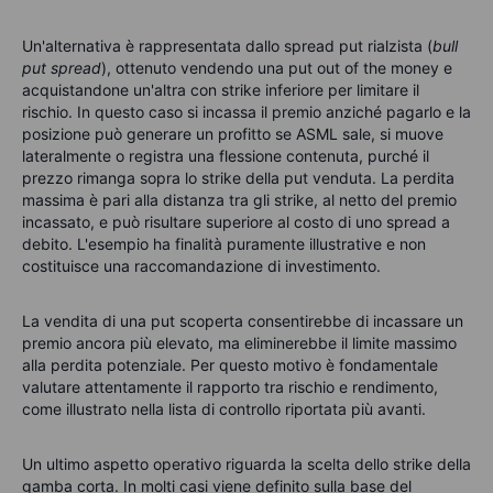
Un'alternativa è rappresentata dallo spread put rialzista (
bull
put spread
), ottenuto vendendo una put out of the money e
acquistandone un'altra con strike inferiore per limitare il
rischio. In questo caso si incassa il premio anziché pagarlo e la
posizione può generare un profitto se ASML sale, si muove
lateralmente o registra una flessione contenuta, purché il
prezzo rimanga sopra lo strike della put venduta. La perdita
massima è pari alla distanza tra gli strike, al netto del premio
incassato, e può risultare superiore al costo di uno spread a
debito. L'esempio ha finalità puramente illustrative e non
costituisce una raccomandazione di investimento.
La vendita di una put scoperta consentirebbe di incassare un
premio ancora più elevato, ma eliminerebbe il limite massimo
alla perdita potenziale. Per questo motivo è fondamentale
valutare attentamente il rapporto tra rischio e rendimento,
come illustrato nella lista di controllo riportata più avanti.
Un ultimo aspetto operativo riguarda la scelta dello strike della
gamba corta. In molti casi viene definito sulla base del