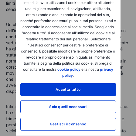
I nostri siti web utilizzano i cookie per offrire all'utente
limiti massimi di perdita su entrambi i lati, aumentando
una migliore esperienza di navigazione, abilitando,
sensibilmente il rischio della posizione.
ottimizzando e analizzando le operazioni del sito,
nonché per fornire contenuti pubblicitari personalizzati e
Un ulteriore elemento da considerare riguarda il momento
consentire la connessione ai social media. Scegliendo
dell'ingresso. Alcuni trader preferiscono non mantenere l'iron
"Accetta tutto" si acconsente all'utilizzo dei cookie e al
condor durante l'annuncio dei risultati e attendono la prima
relativo trattamento dei dati personali. Selezionare
seduta successiva alla pubblicazione. A quel punto il mercato
"Gestisci consenso" per gestire le preferenze di
ha già assimilato la notizia e l'incertezza legata all'evento è
consenso. È possibile modificare le proprie preferenze o
stata in larga parte rimossa, mentre una parte della
revocare il proprio consenso in qualsiasi momento
normalizzazione della volatilità implicita può ancora essere in
tramite la pagina della politica sui cookie. Si prega di
corso. Il vantaggio è una minore esposizione al rischio di un
consultare la nostra
cookie policy
e la nostra
privacy
movimento improvviso legato all'annuncio. Lo svantaggio è
policy
.
che la compressione della volatilità potrebbe essere già
avvenuta in larga misura, riducendo il premio ancora
Accetta tutto
disponibile.
Infine, la selezione degli strike richiede particolare attenzione.
Solo quelli necessari
La storia di ASML mostra che, in occasione di alcune
trimestrali, il titolo ha registrato movimenti superiori al 12% e
Gestisci il consenso
persino al 16%. Un iron condor costruito con strike troppo
vicini al prezzo corrente, come potrebbe essere appropriato