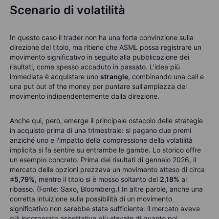
Scenario di volatilità
In questo caso il trader non ha una forte convinzione sulla
direzione del titolo, ma ritiene che ASML possa registrare un
movimento significativo in seguito alla pubblicazione dei
risultati, come spesso accaduto in passato. L'idea più
immediata è acquistare uno
strangle
, combinando una call e
una put out of the money per puntare sull'ampiezza del
movimento indipendentemente dalla direzione.
Anche qui, però, emerge il principale ostacolo delle strategie
in acquisto prima di una trimestrale: si pagano due premi
anziché uno e l'impatto della compressione della volatilità
implicita si fa sentire su entrambe le gambe. Lo storico offre
un esempio concreto. Prima dei risultati di gennaio 2026, il
mercato delle opzioni prezzava un movimento atteso di circa
±5,79%
, mentre il titolo si è mosso soltanto del
2,18%
al
ribasso. (Fonte: Saxo, Bloomberg.) In altre parole, anche una
corretta intuizione sulla possibilità di un movimento
significativo non sarebbe stata sufficiente: il mercato aveva
già incorporato aspettative più elevate di quanto poi