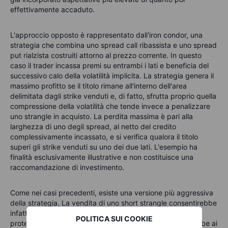
effettivamente accaduto.
L'approccio opposto è rappresentato dall'iron condor, una
strategia che combina uno spread call ribassista e uno spread
put rialzista costruiti attorno al prezzo corrente. In questo
caso il trader incassa premi su entrambi i lati e beneficia del
successivo calo della volatilità implicita. La strategia genera il
massimo profitto se il titolo rimane all'interno dell'area
delimitata dagli strike venduti e, di fatto, sfrutta proprio quella
compressione della volatilità che tende invece a penalizzare
uno strangle in acquisto. La perdita massima è pari alla
larghezza di uno degli spread, al netto del credito
complessivamente incassato, e si verifica qualora il titolo
superi gli strike venduti su uno dei due lati. L'esempio ha
finalità esclusivamente illustrative e non costituisce una
raccomandazione di investimento.
Come nei casi precedenti, esiste una versione più aggressiva
della strategia. La vendita di uno short strangle consentirebbe
infatti di incassare premi più elevati eliminando le ali di
POLITICA SUI COOKIE
protezione dell'iron condor. In cambio, però, si rinuncerebbe ai