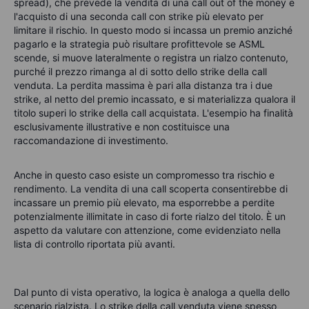
spread),
che prevede la vendita di una call out of the money e
l'acquisto di una seconda call con strike più elevato per
limitare il rischio. In questo modo si incassa un premio anziché
pagarlo e la strategia può risultare profittevole se ASML
scende, si muove lateralmente o registra un rialzo contenuto,
purché il prezzo rimanga al di sotto dello strike della call
venduta. La perdita massima è pari alla distanza tra i due
strike, al netto del premio incassato, e si materializza qualora il
titolo superi lo strike della call acquistata. L'esempio ha finalità
esclusivamente illustrative e non costituisce una
raccomandazione di investimento.
Anche in questo caso esiste un compromesso tra rischio e
rendimento. La vendita di una call scoperta consentirebbe di
incassare un premio più elevato, ma esporrebbe a perdite
potenzialmente illimitate in caso di forte rialzo del titolo. È un
aspetto da valutare con attenzione, come evidenziato nella
lista di controllo riportata più avanti.
Dal punto di vista operativo, la logica è analoga a quella dello
scenario rialzista. Lo strike della call venduta viene spesso