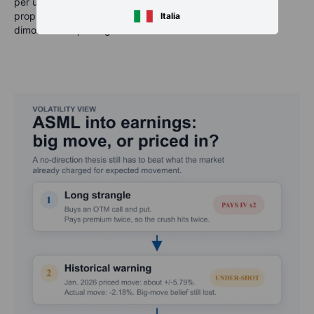
per un titolo meno volatile, rischia di risultare vulnerabile
proprio a quei movimenti eccezionali che ASML ha già
Italia
dimostrato di poter generare.