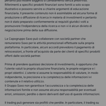
pertanto può essere soggetto a cambiamento senza preavviso.
Riferimenti a specifici prodotti finanziari sono forniti a solo scopo
illustrativo e possono servire a chiarire argomenti di educazione
finanziaria. Il presente contenuto non è assimilabile ad alcuna forma di
produzione o diffusione di ricerca in materia di investimenti e pertanto
non è stato preparato conformemente ai requisiti giuridici volti a
promuovere l’indipendenza della ricerca e non vi è alcun divieto di
negoziazione prima della sua diffusione.
La Capogruppo Saxo può collaborare con società partner che
remunerano Saxo per le attività promozionali effettuate sulla propria
piattaforma. In particolare, alcuni accordi prevedono il pagamento di
retrocessioni, a fronte all'acquisto da parte dei clienti di specifici prodotti
offerti dalle società partner.
Prima di prendere qualsiasi decisione di investimento, è opportuno che
l'utente valuti la propria situazione finanziaria, le proprie esigenze e i
propri obiettivi. L'utente si assume la responsabilità di valutare, in modo
indipendente, la precisione e la completezza delle informazioni ivi
contenute e il relativo utilizzo.
Il Gruppo Saxo non garantisce l'accuratezza o la completezza delle
informazioni fornite e non assume alcuna responsabilità per eventuali
errori, omissioni, perdite o danni derivanti dall'uso di queste informazioni.
Il trading può generare sia profitti che perdite. In particolare, il trading su