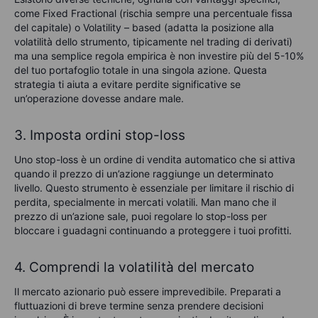
come
Fixed
Fractiona
l
(
r
ischia sempre una percentuale fissa
del capitale
)
o
Volatility
–
based
(a
datta la posizione alla
volatilità dello strumento
, tipicamente nel trading di derivati)
ma una semplice regola empirica
è non investire più del 5-10%
del tuo portafoglio totale in una singola azione. Questa
strategia ti aiuta a evitare perdite significative se
un’operazione dovesse andare male.
3. Imposta ordini stop-loss
Uno stop-loss è un ordine di vendita automatico che si attiva
quando il prezzo di un’azione raggiunge un determinato
livello. Questo strumento è essenziale per limitare il rischio di
perdita, specialmente in mercati volatili. Man mano che il
prezzo di un’azione sale, puoi regolare lo stop-loss per
bloccare i guadagni continuando a proteggere i tuoi profitti.
4. Comprendi la volatilità del mercato
Il mercato azionario può essere imprevedibile. Preparati a
fluttuazioni di breve termine senza prendere decisioni