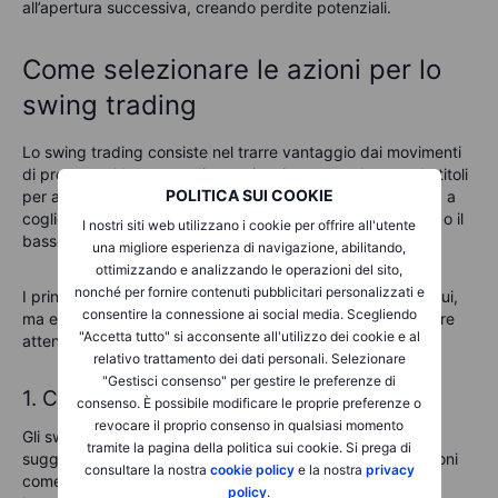
all’apertura successiva, creando perdite potenziali.
Come selezionare le azioni per lo
swing trading
Lo swing trading consiste nel trarre vantaggio dai movimenti
di prezzo nel breve-medio termine, in genere detenendo titoli
POLITICA SUI COOKIE
per alcuni giorni o poche settimane. Questa strategia mira a
cogliere le “oscillazioni” dei prezzi delle azioni (verso l’alto o il
I nostri siti web utilizzano i cookie per offrire all'utente
basso) evitando l’esposizione a lungo termine al rischio.
una migliore esperienza di navigazione, abilitando,
ottimizzando e analizzando le operazioni del sito,
nonché per fornire contenuti pubblicitari personalizzati e
I principi del trading a breve termine si applicano anche qui,
consentire la connessione ai social media. Scegliendo
ma ecco alcune tattiche su cui dovresti prestare particolare
"Accetta tutto" si acconsente all'utilizzo dei cookie e al
attenzione nella scelta delle azioni per lo swing trading:
relativo trattamento dei dati personali. Selezionare
"Gestisci consenso" per gestire le preferenze di
1. Cerca inversioni di trend
consenso. È possibile modificare le proprie preferenze o
revocare il proprio consenso in qualsiasi momento
Gli swing trader puntano a individuare pattern che
tramite la pagina della politica sui cookie. Si prega di
suggeriscano un cambio di direzione del prezzo. Formazioni
consultare la nostra
cookie policy
e la nostra
privacy
come doppi massimi (double top), doppi minimi (double
policy
.