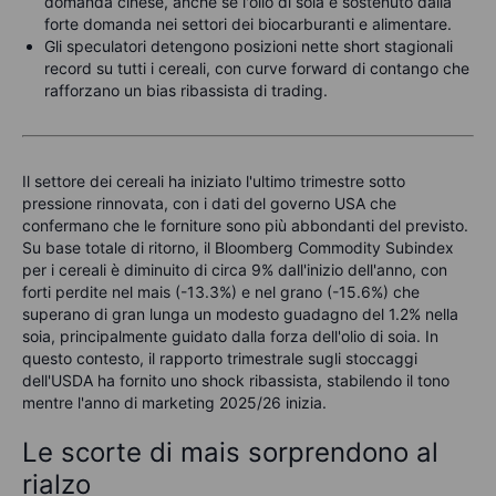
domanda cinese, anche se l'olio di soia è sostenuto dalla
forte domanda nei settori dei biocarburanti e alimentare.
Gli speculatori detengono posizioni nette short stagionali
record su tutti i cereali, con curve forward di contango che
rafforzano un bias ribassista di trading.
Il settore dei cereali ha iniziato l'ultimo trimestre sotto
pressione rinnovata, con i dati del governo USA che
confermano che le forniture sono più abbondanti del previsto.
Su base totale di ritorno, il Bloomberg Commodity Subindex
per i cereali è diminuito di circa 9% dall'inizio dell'anno, con
forti perdite nel mais (-13.3%) e nel grano (-15.6%) che
superano di gran lunga un modesto guadagno del 1.2% nella
soia, principalmente guidato dalla forza dell'olio di soia. In
questo contesto, il rapporto trimestrale sugli stoccaggi
dell'USDA ha fornito uno shock ribassista, stabilendo il tono
mentre l'anno di marketing 2025/26 inizia.
Le scorte di mais sorprendono al
rialzo