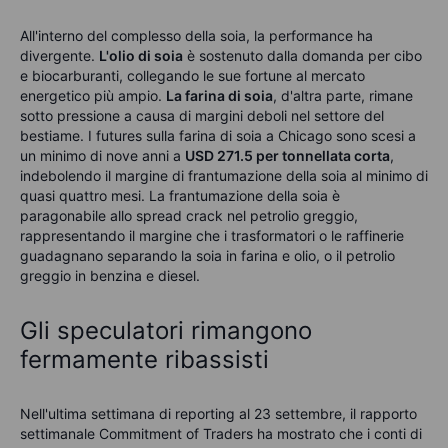
All'interno del complesso della soia, la performance ha
divergente.
L'olio di soia
è sostenuto dalla domanda per cibo
e biocarburanti, collegando le sue fortune al mercato
energetico più ampio.
La farina di soia
, d'altra parte, rimane
sotto pressione a causa di margini deboli nel settore del
bestiame. I futures sulla farina di soia a Chicago sono scesi a
un minimo di nove anni a
USD 271.5 per tonnellata corta
,
indebolendo il margine di frantumazione della soia al minimo di
quasi quattro mesi. La frantumazione della soia è
paragonabile allo spread crack nel petrolio greggio,
rappresentando il margine che i trasformatori o le raffinerie
guadagnano separando la soia in farina e olio, o il petrolio
greggio in benzina e diesel.
Gli speculatori rimangono
fermamente ribassisti
Nell'ultima settimana di reporting al 23 settembre, il rapporto
settimanale Commitment of Traders ha mostrato che i conti di