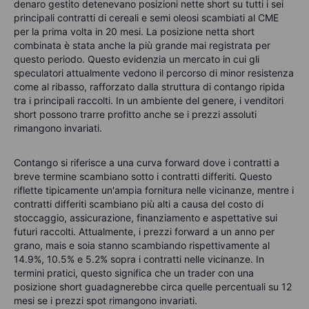
denaro gestito detenevano posizioni nette short su tutti i sei
principali contratti di cereali e semi oleosi scambiati al CME
per la prima volta in 20 mesi. La posizione netta short
combinata è stata anche la più grande mai registrata per
questo periodo. Questo evidenzia un mercato in cui gli
speculatori attualmente vedono il percorso di minor resistenza
come al ribasso, rafforzato dalla struttura di contango ripida
tra i principali raccolti. In un ambiente del genere, i venditori
short possono trarre profitto anche se i prezzi assoluti
rimangono invariati.
Contango si riferisce a una curva forward dove i contratti a
breve termine scambiano sotto i contratti differiti. Questo
riflette tipicamente un'ampia fornitura nelle vicinanze, mentre i
contratti differiti scambiano più alti a causa del costo di
stoccaggio, assicurazione, finanziamento e aspettative sui
futuri raccolti. Attualmente, i prezzi forward a un anno per
grano, mais e soia stanno scambiando rispettivamente al
14.9%, 10.5% e 5.2% sopra i contratti nelle vicinanze. In
termini pratici, questo significa che un trader con una
posizione short guadagnerebbe circa quelle percentuali su 12
mesi se i prezzi spot rimangono invariati.