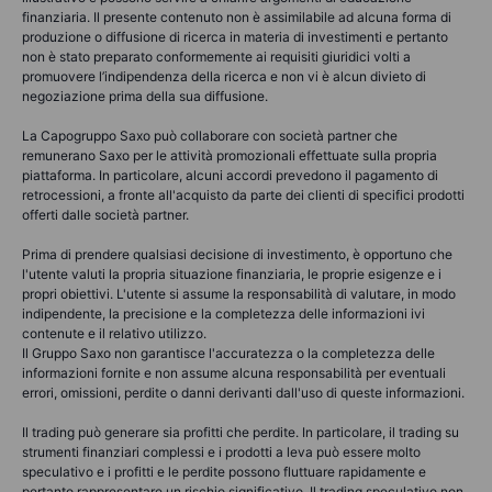
finanziaria. Il presente contenuto non è assimilabile ad alcuna forma di
produzione o diffusione di ricerca in materia di investimenti e pertanto
non è stato preparato conformemente ai requisiti giuridici volti a
promuovere l’indipendenza della ricerca e non vi è alcun divieto di
negoziazione prima della sua diffusione.
La Capogruppo Saxo può collaborare con società partner che
remunerano Saxo per le attività promozionali effettuate sulla propria
piattaforma. In particolare, alcuni accordi prevedono il pagamento di
retrocessioni, a fronte all'acquisto da parte dei clienti di specifici prodotti
offerti dalle società partner.
Prima di prendere qualsiasi decisione di investimento, è opportuno che
l'utente valuti la propria situazione finanziaria, le proprie esigenze e i
propri obiettivi. L'utente si assume la responsabilità di valutare, in modo
indipendente, la precisione e la completezza delle informazioni ivi
contenute e il relativo utilizzo.
Il Gruppo Saxo non garantisce l'accuratezza o la completezza delle
informazioni fornite e non assume alcuna responsabilità per eventuali
errori, omissioni, perdite o danni derivanti dall'uso di queste informazioni.
Il trading può generare sia profitti che perdite. In particolare, il trading su
strumenti finanziari complessi e i prodotti a leva può essere molto
speculativo e i profitti e le perdite possono fluttuare rapidamente e
pertanto rappresentare un rischio significativo. Il trading speculativo non