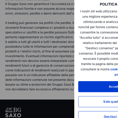
POLITICA
Il Gruppo Saxo non garantisce l'accuratezza o la completezza delle
informazioni fornite e non assume alcuna responsabilità per eventuali
I nostri siti web utilizzano
errori, omissioni, perdite o danni derivanti dall'uso di queste informazioni.
una migliore esperienza 
ottimizzando e analizza
Il trading può generare sia profitti che perdite. In particolare, il trading su
nonché per fornire contenut
strumenti finanziari complessi e i prodotti a leva può essere molto
consentire la connessione
speculativo e i profitti e le perdite possono fluttuare rapidamente e
pertanto rappresentare un rischio significativo. Il trading speculativo non
"Accetta tutto" si acconsen
è adatto a tutti gli utenti e tutti i destinatari dovrebbero valutare se
relativo trattamento dei
possiedono tutte le informazioni per comprendere il funzionamento di tali
"Gestisci consenso" pe
prodotti e i relativi rischi, al fine di assumere consapevoli decisioni di
consenso. È possibile modi
investimento. Eventuali informazioni riportate che si riferiscano a
revocare il proprio con
rendimenti non devono essere interpretate come indicazioni di
tramite la pagina della po
rendimenti futuri o di garanzia di conservazione del capitale investito ma
consultare la nostra
cooki
come indicazioni di rendimenti realizzati in passato. La performance
po
passata non è un indicatore affidabile della performance futura. Alcune
delle informazioni contenute nel presente documento possono essere
basate su stime e proiezioni del Gruppo Saxo Bank e pertanto gli utenti
Accet
non dovrebbero fare eccessivo affidamento su di esse.
Solo quel
Gestisci 