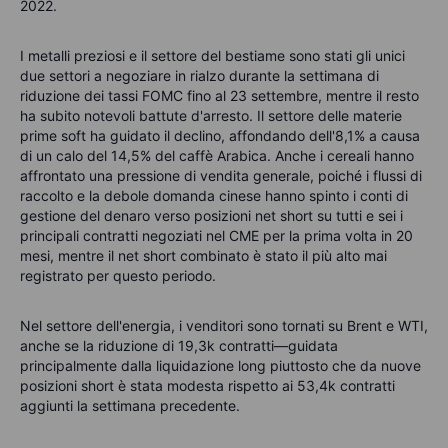
2022.
I metalli preziosi e il settore del bestiame sono stati gli unici
due settori a negoziare in rialzo durante la settimana di
riduzione dei tassi FOMC fino al 23 settembre, mentre il resto
ha subito notevoli battute d'arresto. Il settore delle materie
prime soft ha guidato il declino, affondando dell'8,1% a causa
di un calo del 14,5% del caffè Arabica. Anche i cereali hanno
affrontato una pressione di vendita generale, poiché i flussi di
raccolto e la debole domanda cinese hanno spinto i conti di
gestione del denaro verso posizioni net short su tutti e sei i
principali contratti negoziati nel CME per la prima volta in 20
mesi, mentre il net short combinato è stato il più alto mai
registrato per questo periodo.
Nel settore dell'energia, i venditori sono tornati su Brent e WTI,
anche se la riduzione di 19,3k contratti—guidata
principalmente dalla liquidazione long piuttosto che da nuove
posizioni short è stata modesta rispetto ai 53,4k contratti
aggiunti la settimana precedente.