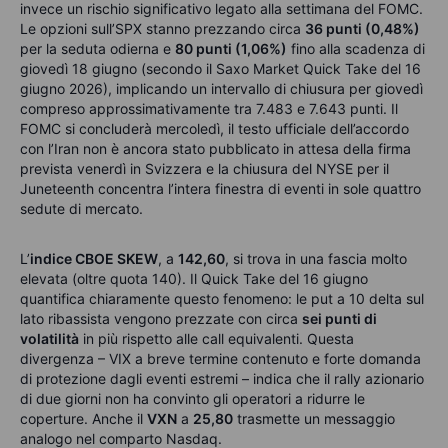
invece un rischio significativo legato alla settimana del FOMC.
Le opzioni sull’SPX stanno prezzando circa
36 punti (0,48%)
per la seduta odierna e
80 punti (1,06%)
fino alla scadenza di
giovedì 18 giugno (secondo il Saxo Market Quick Take del 16
giugno 2026), implicando un intervallo di chiusura per giovedì
compreso approssimativamente tra 7.483 e 7.643 punti. Il
FOMC si concluderà mercoledì, il testo ufficiale dell’accordo
con l’Iran non è ancora stato pubblicato in attesa della firma
prevista venerdì in Svizzera e la chiusura del NYSE per il
Juneteenth concentra l’intera finestra di eventi in sole quattro
sedute di mercato.
L’
indice CBOE SKEW
, a
142,60
, si trova in una fascia molto
elevata (oltre quota 140). Il Quick Take del 16 giugno
quantifica chiaramente questo fenomeno: le put a 10 delta sul
lato ribassista vengono prezzate con circa
sei punti di
volatilità
in più rispetto alle call equivalenti. Questa
divergenza – VIX a breve termine contenuto e forte domanda
di protezione dagli eventi estremi – indica che il rally azionario
di due giorni non ha convinto gli operatori a ridurre le
coperture. Anche il
VXN
a
25,80
trasmette un messaggio
analogo nel comparto Nasdaq.