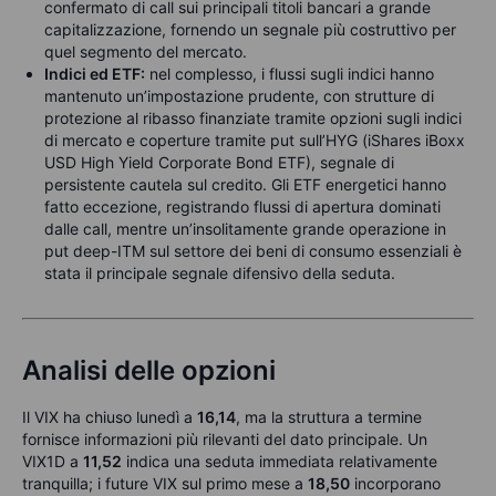
confermato di call sui principali titoli bancari a grande
capitalizzazione, fornendo un segnale più costruttivo per
quel segmento del mercato.
Indici ed ETF:
nel complesso, i flussi sugli indici hanno
mantenuto un’impostazione prudente, con strutture di
protezione al ribasso finanziate tramite opzioni sugli indici
di mercato e coperture tramite put sull’HYG (iShares iBoxx
USD High Yield Corporate Bond ETF), segnale di
persistente cautela sul credito. Gli ETF energetici hanno
fatto eccezione, registrando flussi di apertura dominati
dalle call, mentre un’insolitamente grande operazione in
put deep-ITM sul settore dei beni di consumo essenziali è
stata il principale segnale difensivo della seduta.
Analisi delle opzioni
Il VIX ha chiuso lunedì a
16,14
, ma la struttura a termine
fornisce informazioni più rilevanti del dato principale. Un
VIX1D a
11,52
indica una seduta immediata relativamente
tranquilla; i future VIX sul primo mese a
18,50
incorporano