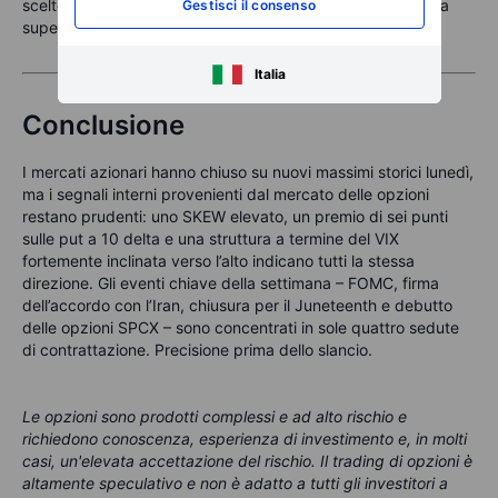
scelto dopo l’annuncio, che potrebbe generare una perdita
Gestisci il consenso
superiore al beneficio atteso derivante dal theta.
Italia
Conclusione
I mercati azionari hanno chiuso su nuovi massimi storici lunedì,
ma i segnali interni provenienti dal mercato delle opzioni
restano prudenti: uno SKEW elevato, un premio di sei punti
sulle put a 10 delta e una struttura a termine del VIX
fortemente inclinata verso l’alto indicano tutti la stessa
direzione. Gli eventi chiave della settimana – FOMC, firma
dell’accordo con l’Iran, chiusura per il Juneteenth e debutto
delle opzioni SPCX – sono concentrati in sole quattro sedute
di contrattazione. Precisione prima dello slancio.
Le opzioni sono prodotti complessi e ad alto rischio e
richiedono conoscenza, esperienza di investimento e, in molti
casi, un'elevata accettazione del rischio. Il trading di opzioni è
altamente speculativo e non è adatto a tutti gli investitori a