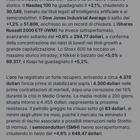
storico. Il
Nasdaq 100
ha guadagnato il
+3,1%
, chiudendo a
30.549
, trainato dai titoli legati all’intelligenza artificiale e ai
semiconduttori. Il
Dow Jones Industrial Average
è salito del
+1,2%
a
51.806
, anch’esso su un record di chiusura. L’
iShares
Russell 2000 ETF (IWM)
ha invece sottoperformato,
avanzando soltanto del
+0,6%
a
294,77 dollari
, a conferma
della concentrazione dei rialzi di lunedì nei titoli growth a
grande capitalizzazione. Lo Stoxx 600 ha toccato un
massimo storico intraday; il Nikkei è balzato del
+5,0%
a
69.317
; il Kospi ha guadagnato il
+5,2%
.
L’
oro
ha registrato un forte recupero, arrivando a circa
4.370
dollari
l’oncia prima di stabilizzarsi sopra i
4.300 dollari
nelle
prime contrattazioni di martedì, dopo una correzione del 16%
durante la crisi in Medio Oriente. La media mobile a 200 giorni,
situata intorno a 4.455 dollari, rappresenta la prossima
resistenza. Il petrolio greggio ha chiuso sotto gli
83 dollari
, ai
minimi degli ultimi tre mesi, poiché il mercato ha eliminato il
premio di rischio associato a possibili interruzioni nello Stretto
di Hormuz. I
semiconduttori (SMH)
hanno sovraperformato,
chiudendo in rialzo del
+4,6%
a
648,47 dollari
.