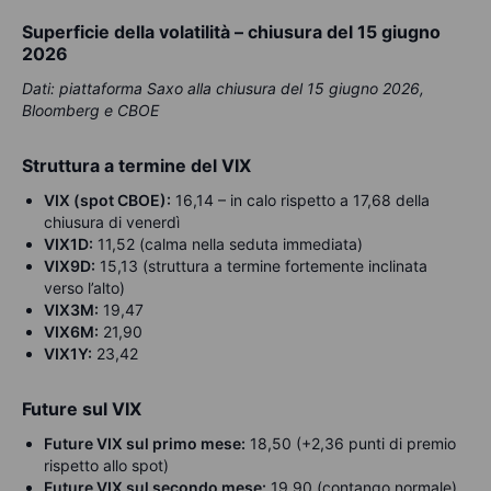
Superficie della volatilità – chiusura del 15 giugno
2026
Dati: piattaforma Saxo alla chiusura del 15 giugno 2026,
Bloomberg e CBOE
Struttura a termine del VIX
VIX (spot CBOE):
16,14 – in calo rispetto a 17,68 della
chiusura di venerdì
VIX1D:
11,52 (calma nella seduta immediata)
VIX9D:
15,13 (struttura a termine fortemente inclinata
verso l’alto)
VIX3M:
19,47
VIX6M:
21,90
VIX1Y:
23,42
Future sul VIX
Future VIX sul primo mese:
18,50 (+2,36 punti di premio
rispetto allo spot)
Future VIX sul secondo mese:
19,90 (contango normale)