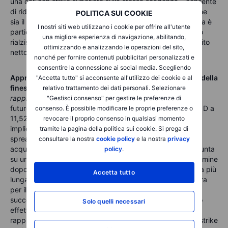
una call con strike superiore sulla stessa scadenza – consente
di ridurre il premio netto pagato e di definire con precisione
POLITICA SUI COOKIE
sia il costo sia il limite massimo di profitto. Questa strategia è
I nostri siti web utilizzano i cookie per offrire all'utente
particolarmente adatta quando si ha in mente un obiettivo
una migliore esperienza di navigazione, abilitando,
rialzista specifico. La perdita massima corrisponde al debito
ottimizzando e analizzando le operazioni del sito,
netto pagato per entrambe le gambe della struttura.
nonché per fornire contenuti pubblicitari personalizzati e
consentire la connessione ai social media. Scegliendo
Approfondimento strategico – calendar spread in vista della
"Accetta tutto" si acconsente all'utilizzo dei cookie e al
finestra FOMC.
A scopo puramente illustrativo – non
relativo trattamento dei dati personali. Selezionare
rappresenta una raccomandazione di investimento.
Con i
"Gestisci consenso" per gestire le preferenze di
future VIX sul primo mese a 18,50 ben al di sopra del VIX1D a
consenso. È possibile modificare le proprie preferenze o
11,52, esiste una differenza significativa tra la volatilità
revocare il proprio consenso in qualsiasi momento
implicita immediata e quella a breve termine. Un calendar
tramite la pagina della politica sui cookie. Si prega di
spread – vendita della gamba a scadenza ravvicinata e
consultare la nostra
cookie policy
e la nostra
privacy
acquisto della stessa strike a una scadenza più lunga – punta
policy
.
su una compressione più rapida della volatilità a breve termine
dopo la decisione della Fed di mercoledì, mentre la gamba più
Accetta tutto
lunga conserva maggiormente il proprio valore. La chiusura
per il Juneteenth comprime ulteriormente la finestra
successiva al FOMC, amplificando potenzialmente questo
Solo quelli necessari
effetto di contrazione della volatilità. Il rischio principale è
rappresentato da un forte movimento direzionale oltre lo strike