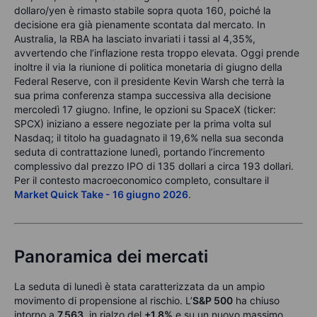
dollaro/yen è rimasto stabile sopra quota 160, poiché la
decisione era già pienamente scontata dal mercato. In
Australia, la RBA ha lasciato invariati i tassi al 4,35%,
avvertendo che l’inflazione resta troppo elevata. Oggi prende
inoltre il via la riunione di politica monetaria di giugno della
Federal Reserve, con il presidente Kevin Warsh che terrà la
sua prima conferenza stampa successiva alla decisione
mercoledì 17 giugno. Infine, le opzioni su SpaceX (ticker:
SPCX) iniziano a essere negoziate per la prima volta sul
Nasdaq; il titolo ha guadagnato il 19,6% nella sua seconda
seduta di contrattazione lunedì, portando l’incremento
complessivo dal prezzo IPO di 135 dollari a circa 193 dollari.
Per il contesto macroeconomico completo, consultare il
Market Quick Take - 16 giugno 2026
.
Panoramica dei mercati
La seduta di lunedì è stata caratterizzata da un ampio
movimento di propensione al rischio. L’
S&P 500
ha chiuso
intorno a
7.563
, in rialzo del
+1,8%
e su un nuovo massimo