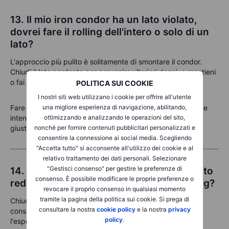
13. Il mio iron condor ha un lato violato,
dovrei fare il rolling dell'intero o solo di un
lato?
L'approccio più pulito è solitamente di smontare il condor.
Chiudi il lato perdente per prevenire ulteriori danni, e mantieni
o fai il rolling del lato non testato per recuperare il premio.
POLITICA SUI COOKIE
I nostri siti web utilizzano i cookie per offrire all'utente
una migliore esperienza di navigazione, abilitando,
Fare il rolling dell'intero condor è possibile, ma complesso e
ottimizzando e analizzando le operazioni del sito,
intensivo in termini di margine. Assicurati di poter ancora
nonché per fornire contenuti pubblicitari personalizzati e
giustificare la nuova struttura di rischio/premio.
consentire la connessione ai social media. Scegliendo
"Accetta tutto" si acconsente all'utilizzo dei cookie e al
relativo trattamento dei dati personali. Selezionare
"Gestisci consenso" per gestire le preferenze di
14. Dovrei chiudere il mio spread di credito
consenso. È possibile modificare le proprie preferenze o
redditizio al 50% di profitto o fare il rolling?
revocare il proprio consenso in qualsiasi momento
tramite la pagina della politica sui cookie. Si prega di
Chiudere al 50% di profitto è una abitudine intelligente e
consultare la nostra
cookie policy
e la nostra
privacy
consapevole del rischio, blocca i guadagni e riduce
policy
.
l'esposizione al rischio gamma in fase avanzata.