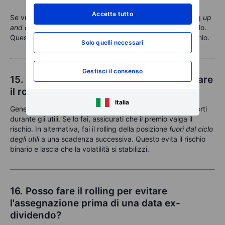
Accetta tutto
Se vuoi mantenere l'esposizione, considera di fare il rolling
up
and out
a strike che corrispondono al nuovo livello del titolo.
Questo ri-inizializza l'operazione raccogliendo nuovo premio.
Solo quelli necessari
Gestisci il consenso
15. Tengo durante gli utili, dovrei prima fare
il rolling delle mie opzioni corte?
Italia
Generalmente, è preferibile
evitare
di mantenere premi corti
durante gli utili. Se lo fai, assicurati che il premio valga il
rischio. In alternativa, fai il rolling della posizione
fuori dal ciclo
degli utili
a una scadenza successiva. Questo evita il rischio
binario e lascia che la volatilità si stabilizzi.
16. Posso fare il rolling per evitare
l'assegnazione prima di una data ex-
dividendo?