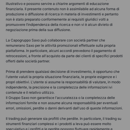
illustrativo e possono servire a chiarire argomenti di educazione
finanziaria. Il presente contenuto non è assimilabile ad alcuna forma di
produzione o diffusione di ricerca in materia di investimenti e pertanto
non è stato preparato conformemente ai requisiti giuridici volti a
promuovere l’indipendenza della ricerca e non vi è alcun divieto di
negoziazione prima della sua diffusione.
La Capogruppo Saxo può collaborare con società partner che
remunerano Saxo per le attività promozionali effettuate sulla propria
piattaforma. In particolare, alcuni accordi prevedono il pagamento di
retrocessioni, a fronte all'acquisto da parte dei clienti di specifici prodotti
offerti dalle società partner.
Prima di prendere qualsiasi decisione di investimento, è opportuno che
l'utente valuti la propria situazione finanziaria, le proprie esigenze e i
propri obiettivi. L'utente si assume la responsabilità di valutare, in modo
indipendente, la precisione e la completezza delle informazioni ivi
contenute e il relativo utilizzo.
Il Gruppo Saxo non garantisce l'accuratezza o la completezza delle
informazioni fornite e non assume alcuna responsabilità per eventuali
errori, omissioni, perdite o danni derivanti dall'uso di queste informazioni.
Il trading può generare sia profitti che perdite. In particolare, il trading su
strumenti finanziari complessi e i prodotti a leva può essere molto
speculativo e i profitti e le perdite possono fluttuare rapidamente e