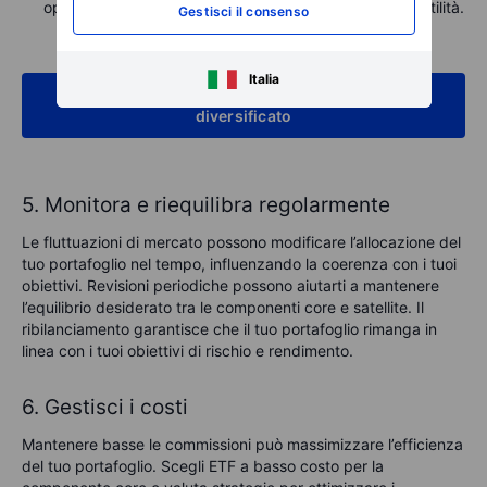
opportunità di crescita, accettando una maggiore volatilità.
Gestisci il consenso
Italia
Scopri di più su come costruire un portafoglio
diversificato
5. Monitora e riequilibra regolarmente
Le fluttuazioni di mercato possono modificare l’allocazione del
tuo portafoglio nel tempo, influenzando la coerenza con i tuoi
obiettivi. Revisioni periodiche possono aiutarti a mantenere
l’equilibrio desiderato tra le componenti core e satellite. Il
ribilanciamento garantisce che il tuo portafoglio rimanga in
linea con i tuoi obiettivi di rischio e rendimento.
6. Gestisci i costi
Mantenere basse le commissioni può massimizzare l’efficienza
del tuo portafoglio. Scegli ETF a basso costo per la