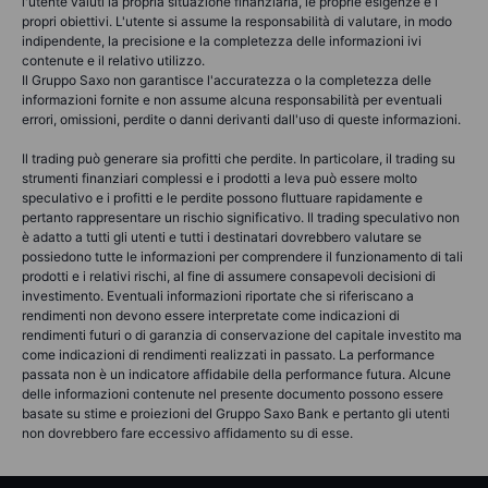
l'utente valuti la propria situazione finanziaria, le proprie esigenze e i
propri obiettivi. L'utente si assume la responsabilità di valutare, in modo
indipendente, la precisione e la completezza delle informazioni ivi
contenute e il relativo utilizzo.
Il Gruppo Saxo non garantisce l'accuratezza o la completezza delle
informazioni fornite e non assume alcuna responsabilità per eventuali
errori, omissioni, perdite o danni derivanti dall'uso di queste informazioni.
Il trading può generare sia profitti che perdite. In particolare, il trading su
strumenti finanziari complessi e i prodotti a leva può essere molto
speculativo e i profitti e le perdite possono fluttuare rapidamente e
pertanto rappresentare un rischio significativo. Il trading speculativo non
è adatto a tutti gli utenti e tutti i destinatari dovrebbero valutare se
possiedono tutte le informazioni per comprendere il funzionamento di tali
prodotti e i relativi rischi, al fine di assumere consapevoli decisioni di
investimento. Eventuali informazioni riportate che si riferiscano a
rendimenti non devono essere interpretate come indicazioni di
rendimenti futuri o di garanzia di conservazione del capitale investito ma
come indicazioni di rendimenti realizzati in passato. La performance
passata non è un indicatore affidabile della performance futura. Alcune
delle informazioni contenute nel presente documento possono essere
basate su stime e proiezioni del Gruppo Saxo Bank e pertanto gli utenti
non dovrebbero fare eccessivo affidamento su di esse.