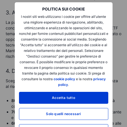
POLITICA SUI COOKIE
3. Aggiungi gli investimenti satellite
I nostri siti web utilizzano i cookie per offrire all'utente
La parte satellite aumenta il potenziale di crescita
una migliore esperienza di navigazione, abilitando,
concentrandosi su settori, regioni o temi specifici. Valuta ETF
ottimizzando e analizzando le operazioni del sito,
tematici o titoli individuali in linea con le tendenze di mercato o
nonché per fornire contenuti pubblicitari personalizzati e
opportunità emergenti, come l’energia rinnovabile, la
consentire la connessione ai social media. Scegliendo
tecnologia o le azioni di società a bassa capitalizzazione.
"Accetta tutto" si acconsente all'utilizzo dei cookie e al
Mantieni ridotta la quota dedicata al satellite per gestire il
relativo trattamento dei dati personali. Selezionare
rischio in modo efficace.
"Gestisci consenso" per gestire le preferenze di
consenso. È possibile modificare le proprie preferenze o
revocare il proprio consenso in qualsiasi momento
4. Definisci la tua allocazione ideale
tramite la pagina della politica sui cookie. Si prega di
consultare la nostra
cookie policy
e la nostra
privacy
Scegli un rapporto di allocazione che rifletta la tua tolleranza
policy
.
al rischio e la tua strategia d’investimento. Ad esempio:
Accetta tutto
80-20 per investitori conservativi
. Priorità alla stabilità
con un’esposizione limitata agli asset ad alto rischio.
70-30 per portafogli bilanciati
. Combina crescita costante
Solo quelli necessari
e rischio moderato.
60-40 per investitori aggressivi
. Punta maggiormente alle