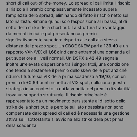
short di call out-of-the-money. Lo spread di call limita il rischio
al rialzo e il premio complessivamente incassato supera
l’ampiezza dello spread, eliminando di fatto il rischio netto sul
lato rialzista. Rimane quindi solo l’esposizione al ribasso, al di
sotto dello strike della short put. La struttura trae vantaggio
da mercati in cui le put presentano un premio
significativamente superiore rispetto alle call alla stessa
distanza dal prezzo spot. Un CBOE SKEW pari a
139,40
e un
rapporto VXN/VIX di
1,68x
indicano entrambi una domanda di
put superiore ai livelli normali. Un DSPX a
42,49
segnala
inoltre un’elevata dispersione tra i singoli titoli, una condizione
che tende a sostenere il premio dello skew delle put anziché
ridurlo. I future sul VIX della prima scadenza a
19,10
, con un
premio di +0,69 punti rispetto al VIX spot, collocano questa
strategia in un contesto in cui la vendita del premio di volatilità
trova un supporto strutturale. Il rischio principale è
rappresentato da un movimento persistente al di sotto dello
strike della short put: le perdite sul lato ribassista non sono
compensate dallo spread di call ed è necessaria una gestione
attiva se il sottostante si avvicina allo strike della put prima
della scadenza.