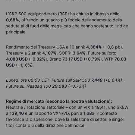
L’S&P 500 equiponderato (RSP) ha chiuso in ribasso dello
0,68%
, offrendo un quadro più fedele dell’andamento della
seduta al di fuori delle mega-cap che hanno sostenuto l’indice
principale.
Rendimento del Treasury USA a 10 anni:
4,384%
(+0,8 pb).
Treasury a 2 anni:
4,107%
. SOFR:
3,64%
. Future sull’oro:
4.083 USD
(
-0,32%
). Brent:
73,17 USD
(+0,79%). WTI:
70,03
USD
(+1,16%).
Lunedì ore 06:00 CET: Future sull’S&P 500
7.449
(+0,64%) ·
Future sul Nasdaq 100
29.583
(+0,73%)
Regime di mercato (secondo la nostra valutazione):
Neutrale / rotazione settoriale – con un VIX a
18,41
, uno SKEW
a
139,40
e un rapporto VXN/VIX pari a
1,68x
, il contesto
favorisce la dispersione, dove la selezione di settori e singoli
titoli conta più della direzione dell’indice.