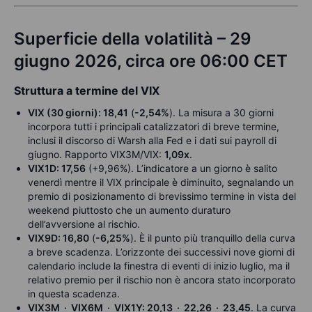
Superficie della volatilità – 29
giugno 2026, circa ore 06:00 CET
Struttura a termine del VIX
VIX (30 giorni): 18,41
(
-2,54%
). La misura a 30 giorni
incorpora tutti i principali catalizzatori di breve termine,
inclusi il discorso di Warsh alla Fed e i dati sui payroll di
giugno. Rapporto VIX3M/VIX:
1,09x
.
VIX1D: 17,56
(+9,96%). L’indicatore a un giorno è salito
venerdì mentre il VIX principale è diminuito, segnalando un
premio di posizionamento di brevissimo termine in vista del
weekend piuttosto che un aumento duraturo
dell’avversione al rischio.
VIX9D: 16,80
(
-6,25%
). È il punto più tranquillo della curva
a breve scadenza. L’orizzonte dei successivi nove giorni di
calendario include la finestra di eventi di inizio luglio, ma il
relativo premio per il rischio non è ancora stato incorporato
in questa scadenza.
VIX3M · VIX6M · VIX1Y: 20,13 · 22,26 · 23,45
. La curva