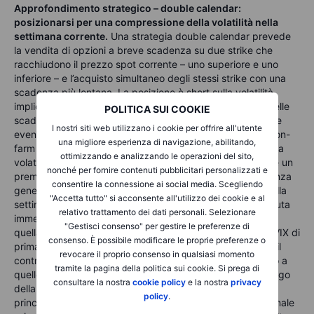
Approfondimento strategico – double calendar:
posizionarsi per una compressione della volatilità nella
settimana corrente.
Una strategia double calendar prevede
la vendita di opzioni a breve scadenza su due strike che
racchiudono il prezzo spot corrente – uno superiore e uno
inferiore – e l’acquisto simultaneo degli stessi strike con una
scadenza più lontana. La posizione è short sulla volatilità
implicita di breve termine e long sulla volatilità implicita delle
POLITICA SUI COOKIE
scadenze successive. Nel breve periodo sono previsti due
I nostri siti web utilizzano i cookie per offrire all'utente
eventi noti: il discorso di Warsh alla Fed e il rapporto sui non-
una migliore esperienza di navigazione, abilitando,
farm payroll di giugno. Prima di ciascuno di questi eventi la
ottimizzando e analizzando le operazioni del sito,
volatilità implicita di breve termine incorpora normalmente un
nonché per fornire contenuti pubblicitari personalizzati e
premio misurabile. Se entrambi dovessero concludersi senza
consentire la connessione ai social media. Scegliendo
generare movimenti direzionali significativi, la volatilità della
"Accetta tutto" si acconsente all'utilizzo dei cookie e al
settimana corrente tende spesso a comprimersi nella seduta
relativo trattamento dei dati personali. Selezionare
immediatamente successiva, più rapidamente rispetto a
"Gestisci consenso" per gestire le preferenze di
quella delle scadenze più lontane. Il rapporto tra i future VIX di
consenso. È possibile modificare le proprie preferenze o
prima e seconda scadenza, pari a
0,965
, mostra già che il
revocare il proprio consenso in qualsiasi momento
contratto con scadenza più vicina quota a sconto rispetto a
tramite la pagina della politica sui cookie. Si prega di
quello successivo, confermando che la struttura in contango
consultare la nostra
cookie policy
e la nostra
privacy
della curva è coerente con questa strategia. Il rischio
policy
.
principale è rappresentato da un forte movimento direzionale