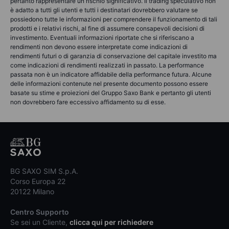
pertanto rappresentare un rischio significativo. Il trading speculativo non
è adatto a tutti gli utenti e tutti i destinatari dovrebbero valutare se
possiedono tutte le informazioni per comprendere il funzionamento di tali
prodotti e i relativi rischi, al fine di assumere consapevoli decisioni di
investimento. Eventuali informazioni riportate che si riferiscano a
rendimenti non devono essere interpretate come indicazioni di
rendimenti futuri o di garanzia di conservazione del capitale investito ma
come indicazioni di rendimenti realizzati in passato. La performance
passata non è un indicatore affidabile della performance futura. Alcune
delle informazioni contenute nel presente documento possono essere
basate su stime e proiezioni del Gruppo Saxo Bank e pertanto gli utenti
non dovrebbero fare eccessivo affidamento su di esse.
BG SAXO SIM S.p.A.
Corso Europa 22
20122 Milano
Centro Supporto
Se sei un Cliente,
clicca qui per richiedere