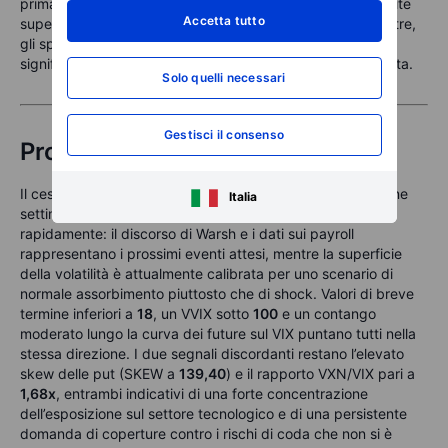
prima della scadenza ravvicinata, che può generare perdite
Accetta tutto
superiori al premio pagato per la scadenza più lunga; inoltre,
gli spread calendar sono esposti al rischio di variazioni
significative della struttura a termine della volatilità implicita.
Solo quelli necessari
Gestisci il consenso
Prossimi appuntamenti
Il cessate il fuoco elimina il rischio legato alle notizie del fine
Italia
settimana all’apertura di lunedì. L’agenda si riempie
rapidamente: il discorso di Warsh e i dati sui payroll
rappresentano i prossimi eventi attesi, mentre la superficie
della volatilità è attualmente calibrata per uno scenario di
normale assorbimento piuttosto che di shock. Valori di breve
termine inferiori a
18
, un VVIX sotto
100
e un contango
moderato lungo la curva dei future sul VIX puntano tutti nella
stessa direzione. I due segnali discordanti restano l’elevato
skew delle put (SKEW a
139,40
) e il rapporto VXN/VIX pari a
1,68x
, entrambi indicativi di una forte concentrazione
dell’esposizione sul settore tecnologico e di una persistente
domanda di coperture contro i rischi di coda che non si è