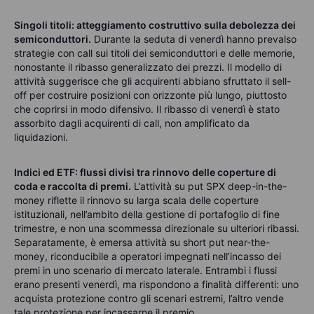
Singoli titoli: atteggiamento costruttivo sulla debolezza dei
semiconduttori.
Durante la seduta di venerdì hanno prevalso
strategie con call sui titoli dei semiconduttori e delle memorie,
nonostante il ribasso generalizzato dei prezzi. Il modello di
attività suggerisce che gli acquirenti abbiano sfruttato il sell-
off per costruire posizioni con orizzonte più lungo, piuttosto
che coprirsi in modo difensivo. Il ribasso di venerdì è stato
assorbito dagli acquirenti di call, non amplificato da
liquidazioni.
Indici ed ETF: flussi divisi tra rinnovo delle coperture di
coda e raccolta di premi.
L’attività su put SPX deep-in-the-
money riflette il rinnovo su larga scala delle coperture
istituzionali, nell’ambito della gestione di portafoglio di fine
trimestre, e non una scommessa direzionale su ulteriori ribassi.
Separatamente, è emersa attività su short put near-the-
money, riconducibile a operatori impegnati nell’incasso dei
premi in uno scenario di mercato laterale. Entrambi i flussi
erano presenti venerdì, ma rispondono a finalità differenti: uno
acquista protezione contro gli scenari estremi, l’altro vende
tale protezione per incassarne il premio.