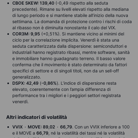
CBOE SKEW: 139,40
(-0,49 rispetto alla seduta
precedente). Rimane su livelli elevati rispetto alla mediana
di lungo periodo e si mantiene stabile all’inizio della nuova
settimana. La domanda di protezione contro i rischi di coda
al ribasso non è diminuita nonostante il calo del VIX.
COR3M: 9,95
(+0,51%). Si mantiene vicino ai minimi del
ciclo per la correlazione implicita. Venerdì è stata una
seduta caratterizzata dalla dispersione: semiconduttori e
industriali hanno registrato ribassi, mentre software, sanità
e immobiliare hanno guadagnato terreno. Il basso valore
conferma che il movimento è stato determinato da fattori
specifici di settore e di singoli titoli, non da un sell-off
generalizzato.
DSPX: 42,49
(
-0,86%
). L’indice di dispersione resta
elevato, coerentemente con l’ampia differenza di
performance tra i migliori e i peggiori settori registrata
venerdì.
Altri indicatori di volatilità
VVIX · MOVE: 89,02 · 66,79
. Con un VVIX inferiore a 100
e il MOVE a
66,79
, né la volatilità dei tassi né la volatilità