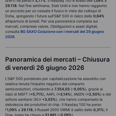
(EWY) ha perso il
3,77%
. Il Nasdaq 100 è sceso dell’
1,09%
a
29.118
. Nel fine settimana, Stati Uniti e Iran hanno raggiunto
un accordo per un cessate il fuoco in vista dei colloqui di
Doha, spingendo i future sull’S&P 500 in rialzo dello
0,64%
all’apertura di lunedì. Per una panoramica completa sui
mercati, comprese valute, Obbligazioni e asset digitali,
consulta
BG SAXO Colazione con i mercati del 29 giugno
2026
.
Panoramica dei mercati – Chiusura
di venerdì 26 giugno 2026
L’S&P 500 ponderato per capitalizzazione ha assorbito con
relativa tenuta l’impatto negativo del comparto
semiconduttori, chiudendo a
7.354,03
(
-0,05%
), grazie ai
rialzi di MSFT (
+5,71%
), AAPL (
+3,14%
), AMZN (
+2,50%
) e del
settore sanitario (XLV
+3,03%
), che hanno compensato la
debolezza dei produttori di chip. Il Nasdaq 100 ha perso
l’
1,09%
a
29.118
; il Russell 2000 (IWM) è salito dello
0,31%
; il
Dow Jones ha chiuso a
51.881
(
-0,09%
).