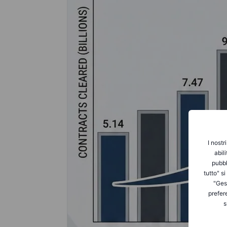
I nostr
abil
pubbl
tutto" s
"Gest
prefer
s