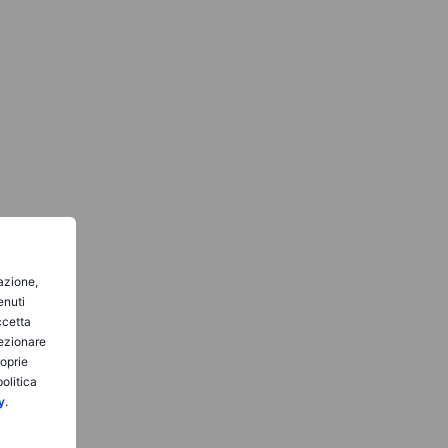
gazione,
enuti
ccetta
lezionare
roprie
olitica
y
.