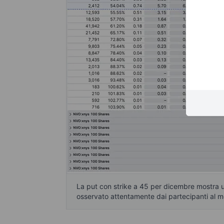
La put con strike a 45 per dicembre mostra un
osservato attentamente dai partecipanti al 