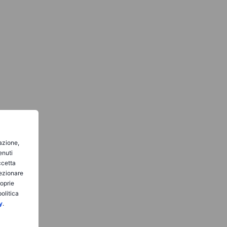
gazione,
enuti
ccetta
lezionare
roprie
olitica
y
.