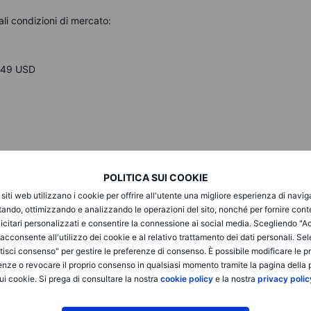
ali condizioni di mercato:
a 49 USD
POLITICA SUI COOKIE
i siti web utilizzano i cookie per offrire all'utente una migliore esperienza di navi
itando, ottimizzando e analizzando le operazioni del sito, nonché per fornire cont
icitari personalizzati e consentire la connessione ai social media. Scegliendo "A
i acconsente all'utilizzo dei cookie e al relativo trattamento dei dati personali. Se
isci consenso" per gestire le preferenze di consenso. È possibile modificare le p
enze o revocare il proprio consenso in qualsiasi momento tramite la pagina della p
ui cookie. Si prega di consultare la nostra
cookie policy
e la nostra
privacy polic