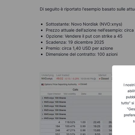
Di seguito è riportato l'esempio basato sulle attu
Sottostante: Novo Nordisk (NVO:xnys)
Prezzo attuale dell'azione nell'esempio: circ
Opzione: Vendere il put con strike a 45
Scadenza: 19 dicembre 2025
Premio: circa 1,40 USD per azione
Dimensione del contratto: 100 azioni
I nostr
abil
pubbl
tutto" s
"Gest
prefer
s