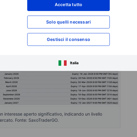
Accetta tutto
Solo quelli necessari
Gestisci il consenso
Italia
 interesse aperto significativo, indicando un livello
mercato. Fonte: SaxoTraderGO.