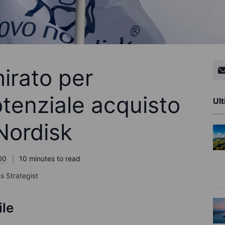
irato per
otenziale acquisto
Ult
Nordisk
00
10 minutes to read
s Strategist
ile